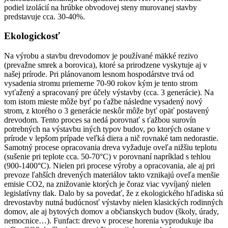
podiel izolácií na hrúbke obvodovej steny murovanej stavby
predstavuje cca. 30-40%.
Ekologickosť
Na výrobu a stavbu drevodomov je používané mäkké rezivo
(prevažne smrek a borovica), ktoré sa prirodzene vyskytuje aj v
našej prírode. Pri plánovanom lesnom hospodárstve trvá od
vysadenia stromu priemerne 70-90 rokov kým je tento strom
vyťažený a spracovaný pre účely výstavby (cca. 3 generácie). Na
tom istom mieste môže byť po ťažbe následne vysadený nový
strom, z ktorého o 3 generácie neskôr môže byť opäť postavený
drevodom. Tento proces sa nedá porovnať s ťažbou surovín
potrebných na výstavbu iných typov budov, po ktorých ostane v
prírode v lepšom prípade veľká diera a nič rovnaké tam nedorastie.
Samotný procese opracovania dreva vyžaduje oveľa nižšiu teplotu
(sušenie pri teplote cca. 50-70°C) v porovnaní napríklad s tehlou
(900-1400°C). Nielen pri procese výroby a opracovania, ale aj pri
prevoze ľahších drevených materiálov takto vznikajú oveľa menšie
emisie CO2, na znižovanie ktorých je čoraz viac vyvíjaný nielen
legislatívny tlak. Dalo by sa povedať, že z ekologického hľadiska sú
drevostavby nutná budúcnosť výstavby nielen klasických rodinných
domov, ale aj bytových domov a občianskych budov (školy, úrady,
nemocnice…). Funfact: drevo v procese horenia vyprodukuje iba