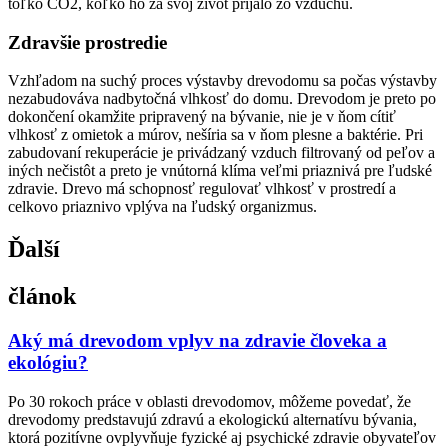
toľko CO2, koľko ho za svoj život prijalo zo vzduchu.
Zdravšie prostredie
Vzhľadom na suchý proces výstavby drevodomu sa počas výstavby
nezabudováva nadbytočná vlhkosť do domu. Drevodom je preto po
dokončení okamžite pripravený na bývanie, nie je v ňom cítiť
vlhkosť z omietok a múrov, nešíria sa v ňom plesne a baktérie. Pri
zabudovaní rekuperácie je privádzaný vzduch filtrovaný od peľov a
iných nečistôt a preto je vnútorná klíma veľmi priaznivá pre ľudské
zdravie. Drevo má schopnosť regulovať vlhkosť v prostredí a
celkovo priaznivo vplýva na ľudský organizmus.
Ďalší
článok
Aký má drevodom vplyv na zdravie človeka a
ekológiu?
​Po 30 rokoch práce v oblasti drevodomov, môžeme povedať, že
drevodomy predstavujú zdravú a ekologickú alternatívu bývania,
ktorá pozitívne ovplyvňuje fyzické aj psychické zdravie obyvateľov