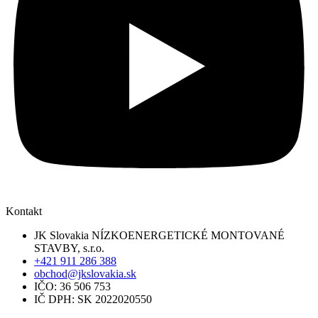
Kontakt
JK Slovakia NÍZKOENERGETICKÉ MONTOVANÉ
STAVBY, s.r.o.
+421 911 286 388
obchod@jkslovakia.sk
IČO: 36 506 753
IČ DPH: SK 2022020550