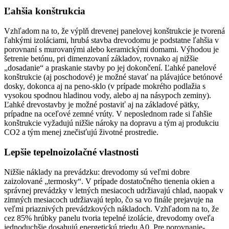
Ľahšia konštrukcia
Vzhľadom na to, že výplň drevenej panelovej konštrukcie je tvorená
ľahkými izoláciami, hrubá stavba drevodomu je podstatne ľahšia v
porovnaní s murovanými alebo keramickými domami. Výhodou je
šetrenie betónu, pri dimenzovaní základov, rovnako aj nižšie
„dosadanie“ a praskanie stavby po jej dokončení. Ľahké panelové
konštrukcie (aj poschodové) je možné stavať na plávajúce betónové
dosky, dokonca aj na peno-sklo (v prípade mokrého podlažia s
vysokou spodnou hladinou vody, alebo aj na násypoch zeminy).
Ľahké drevostavby je možné postaviť aj na základové pätky,
prípadne na oceľové zemné vrúty. V neposlednom rade si ľahšie
konštrukcie vyžadujú nižšie nároky na dopravu a tým aj produkciu
CO2 a tým menej znečisťujú životné prostredie.
Lepšie tepelnoizolačné vlastnosti
Nižšie náklady na prevádzku: drevodomy sú veľmi dobre
zaizolované „termosky“. V prípade dostatočného tienenia okien a
správnej prevádzky v letných mesiacoch udržiavajú chlad, naopak v
zimných mesiacoch udržiavajú teplo, čo sa vo finále prejavuje na
veľmi priaznivých prevádzkových nákladoch. Vzhľadom na to, že
cez 85% hrúbky panelu tvoria tepelné izolácie, drevodomy oveľa
jednoduchšie dosahujú energetickú triedu A0. Pre porovnanie-