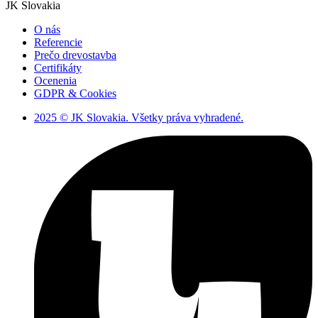
JK Slovakia
O nás
Referencie
Prečo drevostavba
Certifikáty
Ocenenia
GDPR & Cookies
2025 © JK Slovakia. Všetky práva vyhradené.