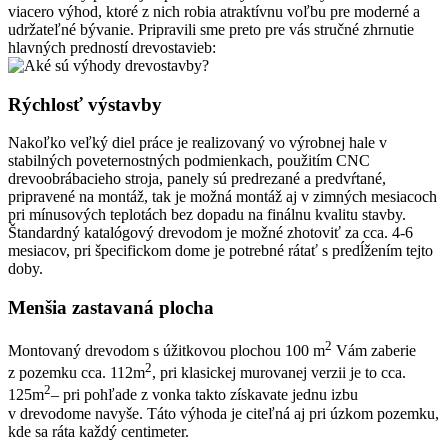
viacero výhod, ktoré z nich robia atraktívnu voľbu pre moderné a
udržateľné bývanie. Pripravili sme preto pre vás stručné zhrnutie
hlavných predností drevostavieb​:
Rýchlosť výstavby
Nakoľko veľký diel práce je realizovaný vo výrobnej hale v
stabilných poveternostných podmienkach, použitím CNC
drevoobrábacieho stroja, panely sú predrezané a predvŕtané,
pripravené na montáž, tak je možná montáž aj v zimných mesiacoch
pri mínusových teplotách bez dopadu na finálnu kvalitu stavby.
Štandardný katalógový drevodom je možné zhotoviť za cca. 4-6
mesiacov, pri špecifickom dome je potrebné rátať s predĺžením tejto
doby.
Menšia zastavaná plocha
2
Montovaný drevodom s úžitkovou plochou 100 m
Vám zaberie
2
z pozemku cca. 112m
, pri klasickej murovanej verzii je to cca.
2
125m
– pri pohľade z vonka takto získavate jednu izbu
v drevodome navyše. Táto výhoda je citeľná aj pri úzkom pozemku,
kde sa ráta každý centimeter.